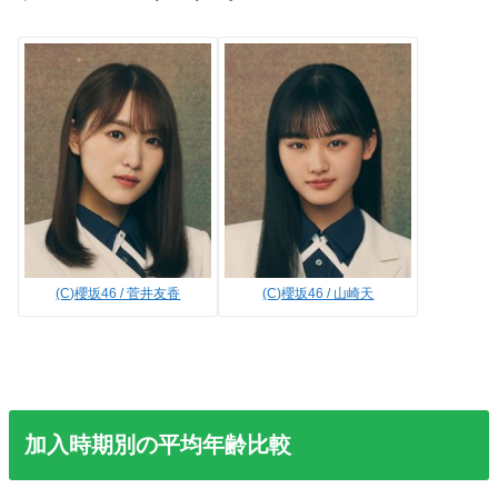
(C)櫻坂46 / 菅井友香
(C)櫻坂46 / 山崎天
加入時期別の平均年齢比較