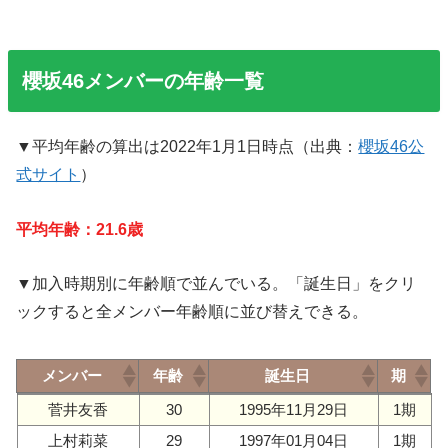
櫻坂46メンバーの年齢一覧
▼平均年齢の算出は2022年1月1日時点（出典：
櫻坂46公
式サイト
）
平均年齢：21.6歳
▼加入時期別に年齢順で並んでいる。「誕生日」をクリ
ックすると全メンバー年齢順に並び替えできる。
メンバー
年齢
誕生日
期
メンバー
年齢
誕生日
期
菅井友香
30
1995年11月29日
1期
上村莉菜
29
1997年01月04日
1期