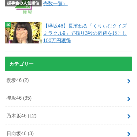
売数一覧）
【欅坂46】長濱ねる「くりぃむクイズ
ミラクル9」で残り3秒の奇跡を起こし
100万円獲得
カテゴリー
櫻坂46
(2)
欅坂46
(35)
乃木坂46
(12)
日向坂46
(3)