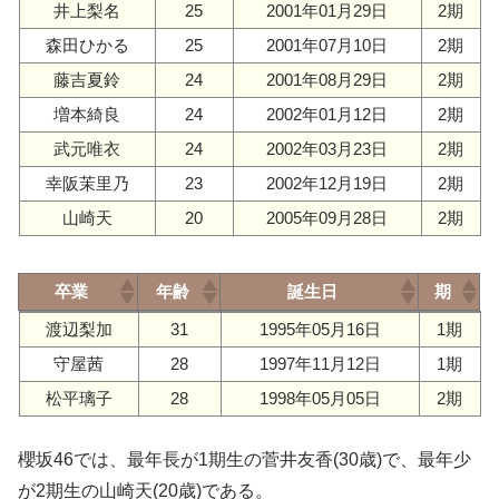
井上梨名
25
2001年01月29日
2期
森田ひかる
25
2001年07月10日
2期
藤吉夏鈴
24
2001年08月29日
2期
増本綺良
24
2002年01月12日
2期
武元唯衣
24
2002年03月23日
2期
幸阪茉里乃
23
2002年12月19日
2期
山崎天
20
2005年09月28日
2期
卒業
年齢
誕生日
期
卒業
年齢
誕生日
期
渡辺梨加
31
1995年05月16日
1期
守屋茜
28
1997年11月12日
1期
松平璃子
28
1998年05月05日
2期
櫻坂46では、最年長が1期生の菅井友香(30歳)で、最年少
が2期生の山崎天(20歳)である。