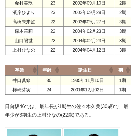
金村美玖
23
2002年09月10日
2期
濱岸ひより
23
2002年09月28日
2期
高橋未来虹
22
2003年09月27日
3期
森本茉莉
22
2004年02月23日
3期
山口陽世
22
2004年02月23日
3期
上村ひなの
22
2004年04月12日
3期
卒業
年齢
誕生日
期
卒業
年齢
誕生日
期
井口眞緒
30
1995年11月10日
1期
柿崎芽実
24
2001年12月02日
1期
日向坂46では、最年長が1期生の佐々木久美(30歳)で、最
年少が3期生の上村ひなの(22歳)である。