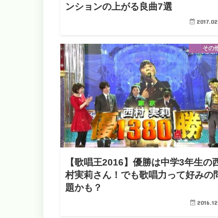
ンションの上がる良曲7選
2017.02
その
【歌唱王2016】優勝は中学3年生の
村実莉さん！でも歌唱力って好みの
題かも？
2016.12