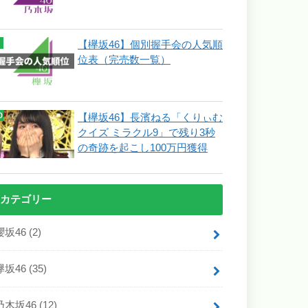
【欅坂46】個別握手会の人気順
位表（完売数一覧）
【欅坂46】長濱ねる「くりぃむ
クイズ ミラクル9」で残り3秒
の奇跡を起こし100万円獲得
カテゴリー
櫻坂46
(2)
欅坂46
(35)
乃木坂46
(12)