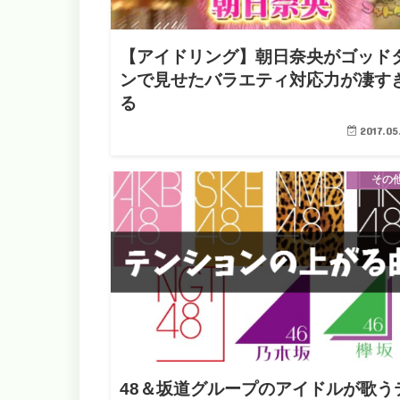
【アイドリング】朝日奈央がゴッド
ンで見せたバラエティ対応力が凄す
る
2017.05
その
48＆坂道グループのアイドルが歌う