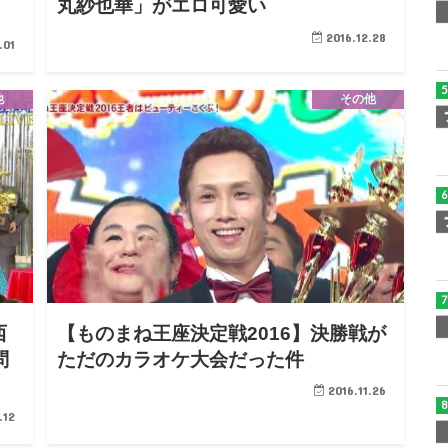
丸紗也華」がエロ可愛い
2016.12.28
.01
他
その他
西
【ものまね王座決定戦2016】決勝戦が
問
ただのカラオケ大会だった件
2016.11.26
.12