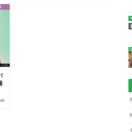
他
パ
撮
.25