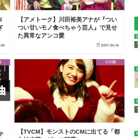
タ
【アメトーク】川田裕美アナが『つい
ぎ
つい甘いモノ食べちゃう芸人』で見せ
た異常なアンコ愛
.04
2017.04.16
他
その他
【TVCM】モンストのCMに出てる「都
テ