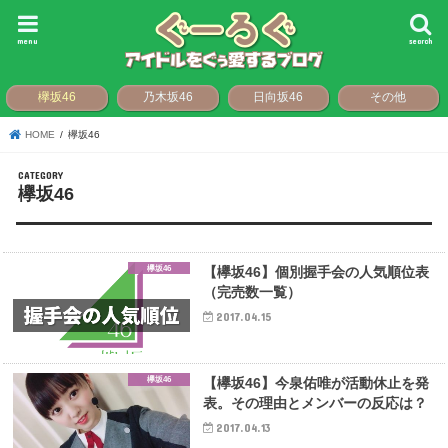
menu
search
欅坂46
乃木坂46
日向坂46
その他
HOME
欅坂46
欅坂46
欅坂46
【欅坂46】個別握手会の人気順位表
（完売数一覧）
2017.04.15
欅坂46
【欅坂46】今泉佑唯が活動休止を発
表。その理由とメンバーの反応は？
2017.04.13