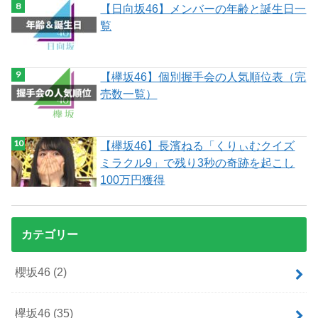
【日向坂46】メンバーの年齢と誕生日一
覧
【欅坂46】個別握手会の人気順位表（完
売数一覧）
【欅坂46】長濱ねる「くりぃむクイズ
ミラクル9」で残り3秒の奇跡を起こし
100万円獲得
カテゴリー
櫻坂46
(2)
欅坂46
(35)