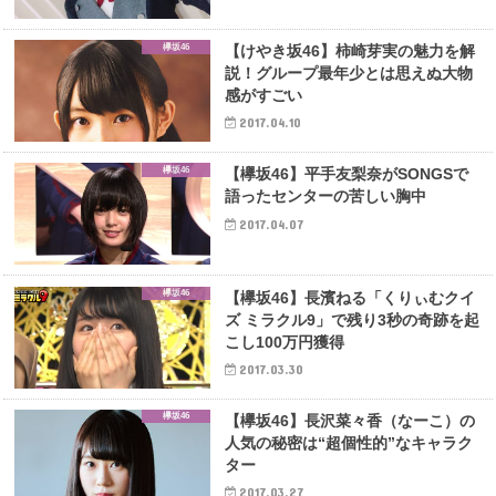
欅坂46
【けやき坂46】柿崎芽実の魅力を解
説！グループ最年少とは思えぬ大物
感がすごい
2017.04.10
欅坂46
【欅坂46】平手友梨奈がSONGSで
語ったセンターの苦しい胸中
2017.04.07
欅坂46
【欅坂46】長濱ねる「くりぃむクイ
ズ ミラクル9」で残り3秒の奇跡を起
こし100万円獲得
2017.03.30
欅坂46
【欅坂46】長沢菜々香（なーこ）の
人気の秘密は“超個性的”なキャラク
ター
2017.03.27