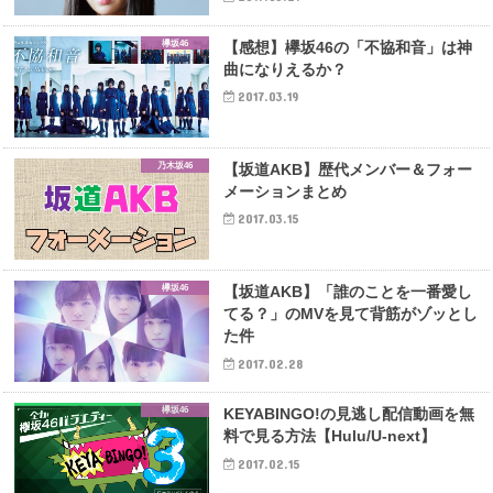
欅坂46
【感想】欅坂46の「不協和音」は神
曲になりえるか？
2017.03.19
乃木坂46
【坂道AKB】歴代メンバー＆フォー
メーションまとめ
2017.03.15
欅坂46
【坂道AKB】「誰のことを一番愛し
てる？」のMVを見て背筋がゾッとし
た件
2017.02.28
欅坂46
KEYABINGO!の見逃し配信動画を無
料で見る方法【Hulu/U-next】
2017.02.15