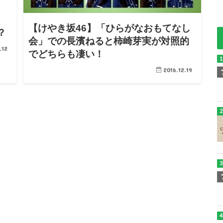
【けやき坂46】「ひらがなおもてなし
？
会」での長濱ねると柿崎芽実が対照的
.12
でどちらも凄い！
2016.12.19