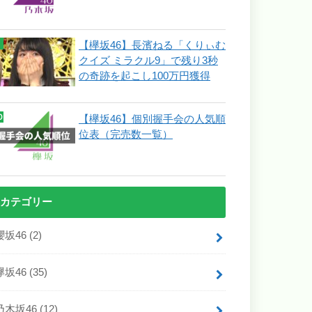
【欅坂46】長濱ねる「くりぃむ
クイズ ミラクル9」で残り3秒
の奇跡を起こし100万円獲得
【欅坂46】個別握手会の人気順
位表（完売数一覧）
カテゴリー
櫻坂46
(2)
欅坂46
(35)
乃木坂46
(12)