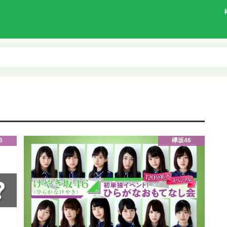
6
欅坂46