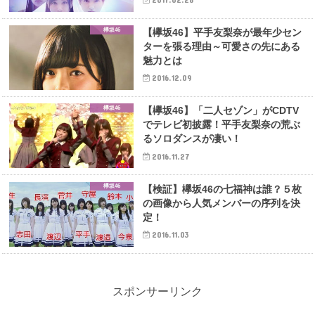
欅坂46
【欅坂46】平手友梨奈が最年少セン
ターを張る理由～可愛さの先にある
魅力とは
2016.12.09
欅坂46
【欅坂46】「二人セゾン」がCDTV
でテレビ初披露！平手友梨奈の荒ぶ
るソロダンスが凄い！
2016.11.27
欅坂46
【検証】欅坂46の七福神は誰？５枚
の画像から人気メンバーの序列を決
定！
2016.11.03
スポンサーリンク