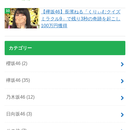
【欅坂46】長濱ねる「くりぃむクイズ
ミラクル9」で残り3秒の奇跡を起こし
100万円獲得
カテゴリー
櫻坂46
(2)
欅坂46
(35)
乃木坂46
(12)
日向坂46
(3)