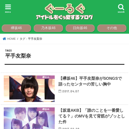
menu
search
欅坂46
乃木坂46
日向坂46
その他
HOME
タグ : 平手友梨奈
平手友梨奈
欅坂46
【欅坂46】平手友梨奈がSONGSで
語ったセンターの苦しい胸中
2017.04.07
欅坂46
【坂道AKB】「誰のことを一番愛し
てる？」のMVを見て背筋がゾッとし
た件
2017.02.28