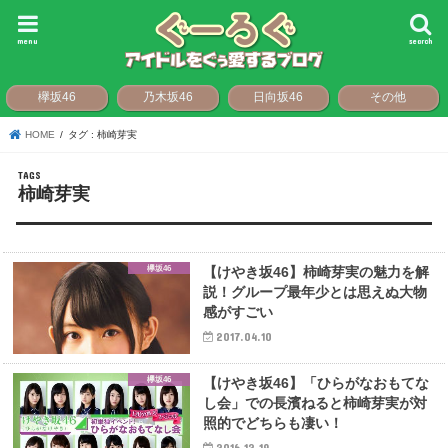
menu
search
欅坂46
乃木坂46
日向坂46
その他
HOME
タグ : 柿崎芽実
柿崎芽実
欅坂46
【けやき坂46】柿崎芽実の魅力を解
説！グループ最年少とは思えぬ大物
感がすごい
2017.04.10
欅坂46
【けやき坂46】「ひらがなおもてな
し会」での長濱ねると柿崎芽実が対
照的でどちらも凄い！
2016.12.19