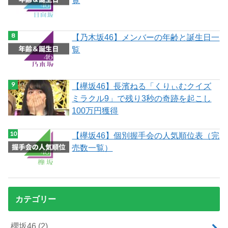
覧
【乃木坂46】メンバーの年齢と誕生日一
覧
【欅坂46】長濱ねる「くりぃむクイズ
ミラクル9」で残り3秒の奇跡を起こし
100万円獲得
【欅坂46】個別握手会の人気順位表（完
売数一覧）
カテゴリー
櫻坂46
(2)